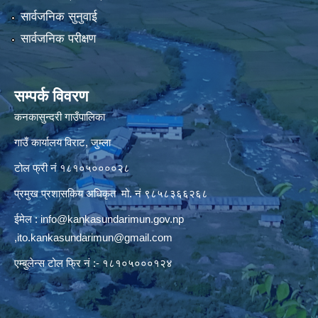
सार्वजनिक सुनुवाई
सार्वजनिक परीक्षण
सम्पर्क विवरण
कनकासुन्दरी गाउँपालिका
गाउँ कार्यालय विराट, जुम्ला
टोल फ्री नं १८१०५००००२८
प्रमुख प्रशासकिय अधिकृत मो. नं ९८५८३६६२६८
ईमेल :
info@kankasundarimun.gov.np
,
ito.kankasundarimun@gmail.com
एम्बुलेन्स टोल फ्रि नं :- १८१०५०००१२४