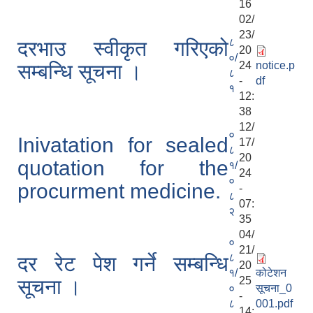
16
02/
23/
८
दरभाउ स्वीकृत गरिएको
20
०/
24
notice.p
सम्बन्धि सूचना ।
८
-
df
१
12:
38
12/
०
Inivatation for sealed
17/
८
20
quotation for the
१/
24
०
procurment medicine.
-
८
07:
२
35
04/
०
21/
८
दर रेट पेश गर्ने सम्बन्धि
20
१/
कोटेशन
25
सूचना ।
०
सूचना_0
-
८
001.pdf
14: