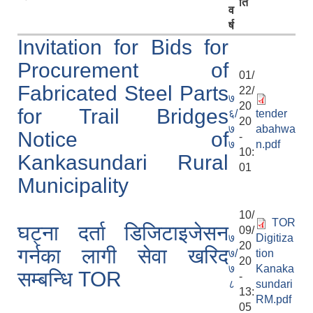
ति
व
र्ष
Invitation for Bids for
Procurement of
01/
Fabricated Steel Parts
22/
७
20
for Trail Bridges
६/
tender
20
७
abahwa
Notice of
-
७
n.pdf
10:
Kankasundari Rural
01
Municipality
10/
TOR
घट्ना दर्ता डिजिटाइजेसन
09/
७
Digitiza
20
गर्नका लागी सेवा खरिद
७/
tion
20
७
Kanaka
सम्बन्धि TOR
-
८
sundari
13:
RM.pdf
05