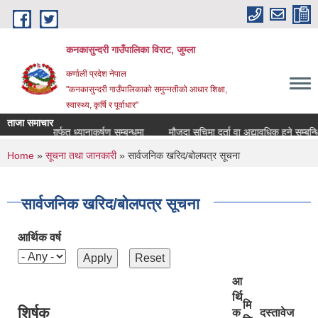
Skip to main content
कनकासुन्दरी गाउँपालिका विराट, जुम्ला
कर्णाली प्रदेश नेपाल
"कनकासुन्दरी गाउँपालिकाको समुन्नतीको आधार शिक्षा,
स्वास्थ्य, कृर्षि र पूर्वाधार"
ताजा समाचार
स विज्ञप्ती मार्फत ध्यानाकर्षण सम्बन्धमा
मौजुदा सुचिमा दर्ता वा अद्यावधिक हुने सम्बन्धि सुच
You are here
Home
»
सूचना तथा जानकारी
» सार्वजनिक खरिद/बोलपत्र सूचना
सार्वजनिक खरिद/बोलपत्र सूचना
आर्थिक वर्ष
आ
र्थि
मि
शिर्षक
क
दस्तावेज