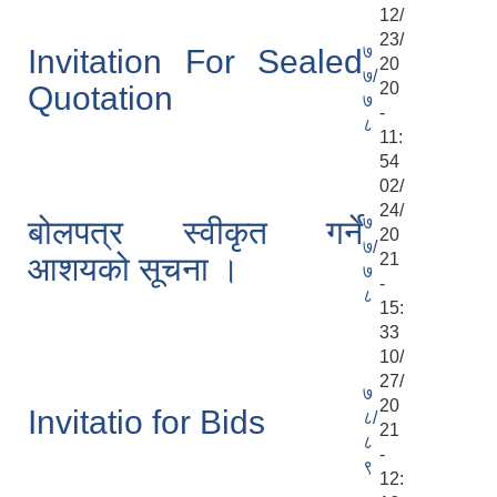
12/
23/
७
Invitation For Sealed
20
७/
20
Quotation
७
-
८
11:
54
02/
24/
७
बोलपत्र स्वीकृत गर्ने
20
७/
21
आशयको सूचना ।
७
-
८
15:
33
10/
27/
७
20
Invitatio for Bids
८/
21
८
-
९
12: