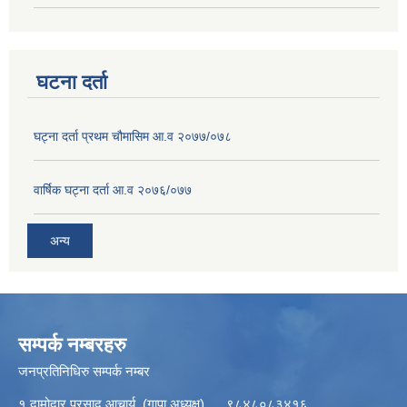
घटना दर्ता
घट्ना दर्ता प्रथम चौमासिम आ.व २०७७/०७८
वार्षिक घट्ना दर्ता आ.व २०७६/०७७
अन्य
सम्पर्क नम्बरहरु
जनप्रतिनिधिरु सम्पर्क नम्बर
१ दामोदार प्रसाद आचार्य (गापा अध्यक्ष) ९८४८०८३४१६