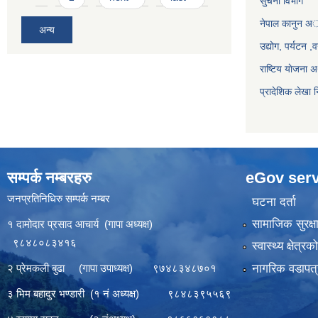
सुचना विभाग
नेपाल कानुन अ
अन्य
उद्योग, पर्यटन 
राष्टिय याेजना
प्रादेशिक लेखा न
सम्पर्क नम्बरहरु
eGov serv
जनप्रतिनिधिरु सम्पर्क नम्बर
घटना दर्ता
सामाजिक सुरक्ष
१ दामोदार प्रसाद आचार्य (गापा अध्यक्ष)
९८४८०८३४१६
स्वास्थ्य क्षेत्र
नागरिक वडापत्
२ प्रेमकली बुढा (गापा उपाध्यक्ष) ९७४८३४८७०१
३ भिम बहादुर भण्डारी (१ नं अध्यक्ष) ९८४८३९५५६९