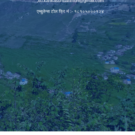
,
ito.kankasundarimun@gmail.com
एम्बुलेन्स टोल फ्रि नं :- १८१०५०००१२४