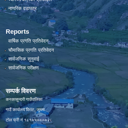
नागरिक वडापत्र
Reports
वार्षिक प्रगति प्रतिवेदन
चौमासिक प्रगति प्रतिवेदन
सार्वजनिक सुनुवाई
सार्वजनिक परीक्षण
सम्पर्क विवरण
कनकासुन्दरी गाउँपालिका
गाउँ कार्यालय विराट, जुम्ला
टोल फ्री नं १८१०५००००२८