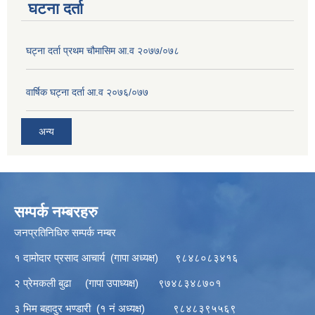
घटना दर्ता
घट्ना दर्ता प्रथम चौमासिम आ.व २०७७/०७८
वार्षिक घट्ना दर्ता आ.व २०७६/०७७
अन्य
सम्पर्क नम्बरहरु
जनप्रतिनिधिरु सम्पर्क नम्बर
१ दामोदार प्रसाद आचार्य (गापा अध्यक्ष) ९८४८०८३४१६
२ प्रेमकली बुढा (गापा उपाध्यक्ष) ९७४८३४८७०१
३ भिम बहादुर भण्डारी (१ नं अध्यक्ष) ९८४८३९५५६९