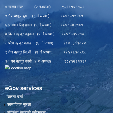
४ खाम्मा रावत (२ नंअध्यक्ष) ९८६६१६११८८
५ भैर बहादुर बुढा (३ नं अध्यक्ष) ९८४८३१५४८५
६ धनमान सिह हमाल (४ नं अध्यक्ष) ९८४८३४८७०१
७ विस्न बहादुर बडुवाल (५ नं अध्यक्ष) ९८४८३३४४१०
८ प्रेम बहादुर पछाई (६ नं अध्यक्ष) ९८४८३१३०२४
९ तेज बहादुर जि.सी (७ नं अध्यक्ष) ९८४९६३०५९८
१० धन बहादुर कामी (८ नं अध्यक्ष) ९८४१७६२३६१
eGov services
घटना दर्ता
सामाजिक सुरक्षा
स्वास्थ्य क्षेत्रको प्रोफाइल