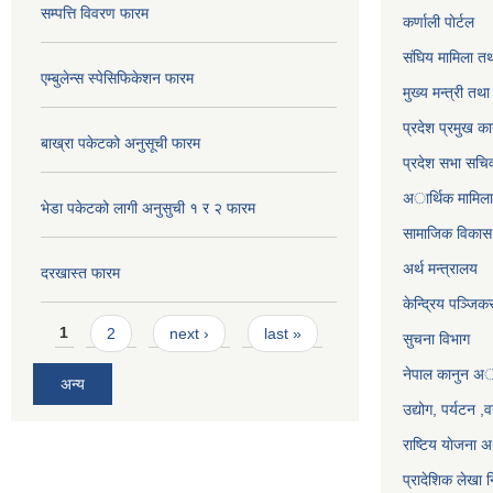
सम्पत्ति विवरण फारम
कर्णाली पाेर्टल
संघिय मामिला तथ
एम्बुलेन्स स्पेसिफिकेशन फारम
मुख्य मन्त्री तथ
प्रदेश प्रमुख का
बाख्रा पकेटको अनुसूची फारम
प्रदेश सभा सचि
अार्थिक मामिला 
भेडा पकेटको लागी अनुसुची १ र २ फारम
सामाजिक विकास 
अर्थ मन्त्रालय
दरखास्त फारम
केन्द्रिय पञ्जि
Pages
1
2
next ›
last »
सुचना विभाग
नेपाल कानुन अ
अन्य
उद्योग, पर्यटन 
राष्टिय याेजना
प्रादेशिक लेखा न