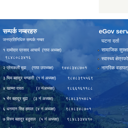
सम्पर्क नम्बरहरु
eGov serv
जनप्रतिनिधिरु सम्पर्क नम्बर
घटना दर्ता
सामाजिक सुरक्ष
१ दामोदार प्रसाद आचार्य (गापा अध्यक्ष)
९८४८०८३४१६
स्वास्थ्य क्षेत्र
नागरिक वडापत्
२ प्रेमकली बुढा (गापा उपाध्यक्ष) ९७४८३४८७०१
३ भिम बहादुर भण्डारी (१ नं अध्यक्ष) ९८४८३९५५६९
४ खाम्मा रावत (२ नंअध्यक्ष) ९८६६१६११८८
५ भैर बहादुर बुढा (३ नं अध्यक्ष) ९८४८३१५४८५
६ धनमान सिह हमाल (४ नं अध्यक्ष) ९८४८३४८७०१
७ विस्न बहादुर बडुवाल (५ नं अध्यक्ष) ९८४८३३४४१०