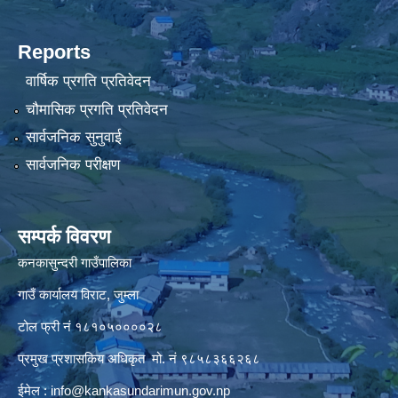
Reports
वार्षिक प्रगति प्रतिवेदन
चौमासिक प्रगति प्रतिवेदन
सार्वजनिक सुनुवाई
सार्वजनिक परीक्षण
सम्पर्क विवरण
कनकासुन्दरी गाउँपालिका
गाउँ कार्यालय विराट, जुम्ला
टोल फ्री नं १८१०५००००२८
प्रमुख प्रशासकिय अधिकृत मो. नं ९८५८३६६२६८
ईमेल :
info@kankasundarimun.gov.np