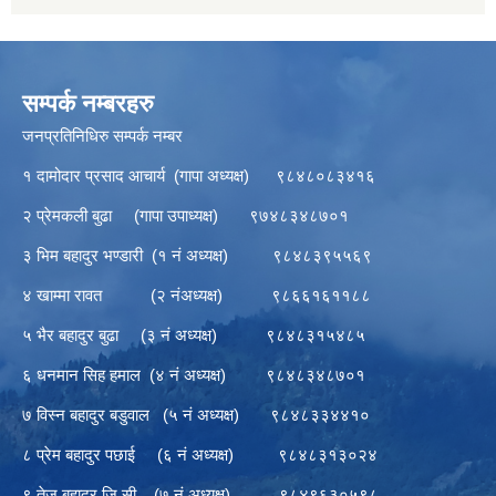
सम्पर्क नम्बरहरु
जनप्रतिनिधिरु सम्पर्क नम्बर
१ दामोदार प्रसाद आचार्य (गापा अध्यक्ष) ९८४८०८३४१६
२ प्रेमकली बुढा (गापा उपाध्यक्ष) ९७४८३४८७०१
३ भिम बहादुर भण्डारी (१ नं अध्यक्ष) ९८४८३९५५६९
४ खाम्मा रावत (२ नंअध्यक्ष) ९८६६१६११८८
५ भैर बहादुर बुढा (३ नं अध्यक्ष) ९८४८३१५४८५
६ धनमान सिह हमाल (४ नं अध्यक्ष) ९८४८३४८७०१
७ विस्न बहादुर बडुवाल (५ नं अध्यक्ष) ९८४८३३४४१०
८ प्रेम बहादुर पछाई (६ नं अध्यक्ष) ९८४८३१३०२४
९ तेज बहादुर जि.सी (७ नं अध्यक्ष) ९८४९६३०५९८