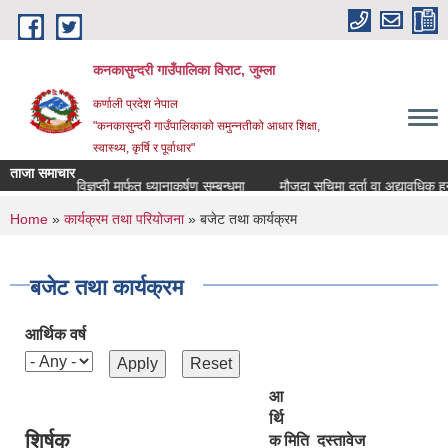
Skip to main content
कनकासुन्दरी गाउँपालिका विराट, जुम्ला
कर्णाली प्रदेश नेपाल
"कनकासुन्दरी गाउँपालिकाको समुन्नतीको आधार शिक्षा,
स्वास्थ्य, कृर्षि र पूर्वाधार"
ताजा समाचार
प्रेस विज्ञप्ती मार्फत ध्यानाकर्षण सम्बन्धमा
मौजुदा सुचिमा दर्ता वा अद्यावधिक हुने सम्
You are here
Home
»
कार्यक्रम तथा परियोजना
» बजेट तथा कार्यक्रम
बजेट तथा कार्यक्रम
आर्थिक वर्ष
आ
र्थि
शिर्षक
क
मिति
दस्तावेज