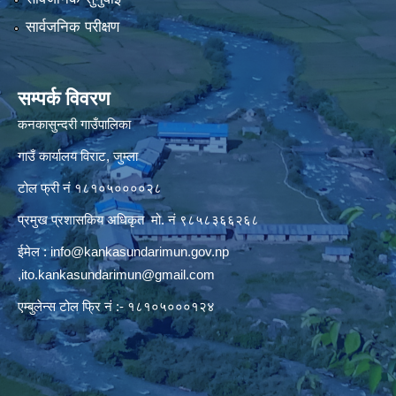
सार्वजनिक परीक्षण
सम्पर्क विवरण
कनकासुन्दरी गाउँपालिका
गाउँ कार्यालय विराट, जुम्ला
टोल फ्री नं १८१०५००००२८
प्रमुख प्रशासकिय अधिकृत मो. नं ९८५८३६६२६८
ईमेल :
info@kankasundarimun.gov.np
,
ito.kankasundarimun@gmail.com
एम्बुलेन्स टोल फ्रि नं :- १८१०५०००१२४