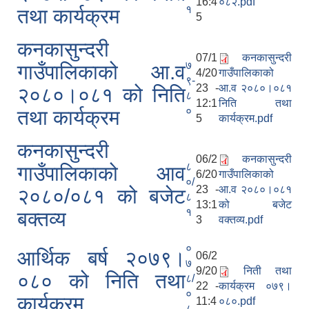
16:4
०८२.pdf
१
तथा कार्यक्रम
5
कनकासुन्दरी
07/1
कनकासुन्दरी
७
गाउँपालिकाको आ.व
4/20
गाउँपालिकाको
९-
23 -
आ.व २०८०।०८१
२०८०।०८१ को निति
८
12:1
निति तथा
०
तथा कार्यक्रम
5
कार्यक्रम.pdf
कनकासुन्दरी
06/2
कनकासुन्दरी
८
गाउँपालिकाको आव
6/20
गाउँपालिकाको
०/
23 -
आ.व २०८०।०८१
२०८०/०८१ को बजेट
८
13:1
को बजेट
१
बक्तव्य
3
वक्तव्य.pdf
०
आर्थिक बर्ष २०७९।
06/2
७
9/20
निती तथा
०८० को निति तथा
८/
22 -
कार्यक्रम ०७९।
०
कार्यक्रम
11:4
०८०.pdf
८