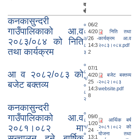
व
र्ष
कनकासुन्दरी
०
06/2
गाउँपालिकाको आ.व
८
4/20
निति तथा
२/
26 -
कार्यक्रम आ.व
२०८३/०८४ को निति
८
14:3
२०८३।०८४.pdf
तथा कार्यक्रम
३
2
०
07/1
८
आ व २०८२/०८३ को
4/20
बजेट बक्तव्य
१/
25 -
२०८२।०८३
बजेट बक्तव्य
०
14:3
website.pdf
८
8
२
कनकासुन्दरी
०
गाउँपालिकाको आ.व
09/0
८
आर्थिक बर्ष
1/20
२०८१।०८२ मा
१/
२०८१।०८२ को
24 -
०
योजना तथा
सन्चालन हुने बार्षिक
13:1