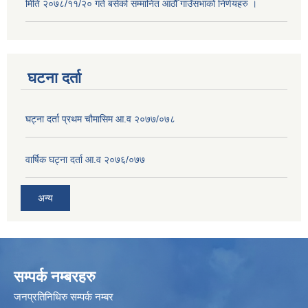
मिति २०७८/११/२० गते बसेको सम्मानित आठौँ गाउँसभाको निर्णयहरु ।
घटना दर्ता
घट्ना दर्ता प्रथम चौमासिम आ.व २०७७/०७८
वार्षिक घट्ना दर्ता आ.व २०७६/०७७
अन्य
सम्पर्क नम्बरहरु
जनप्रतिनिधिरु सम्पर्क नम्बर