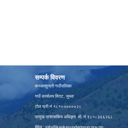
सम्पर्क विवरण
कनकासुन्दरी गाउँपालिका
गाउँ कार्यालय विराट, जुम्ला
टोल फ्री नं १८१०५००००२८
प्रमुख प्रशासकिय अधिकृत मो. नं ९८५८३६६२६८
ईमेल :
info@kankasundarimun.gov.np