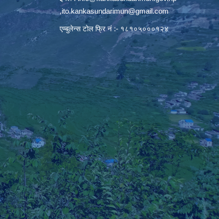
,
ito.kankasundarimun@gmail.com
एम्बुलेन्स टोल फ्रि नं :- १८१०५०००१२४