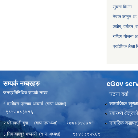
सुचना विभाग
नेपाल कानुन अ
उद्योग, पर्यटन 
राष्टिय याेजना
प्रादेशिक लेखा न
सम्पर्क नम्बरहरु
eGov serv
जनप्रतिनिधिरु सम्पर्क नम्बर
घटना दर्ता
सामाजिक सुरक्ष
१ दामोदार प्रसाद आचार्य (गापा अध्यक्ष)
९८४८०८३४१६
स्वास्थ्य क्षेत्र
नागरिक वडापत्
२ प्रेमकली बुढा (गापा उपाध्यक्ष) ९७४८३४८७०१
३ भिम बहादुर भण्डारी (१ नं अध्यक्ष) ९८४८३९५५६९