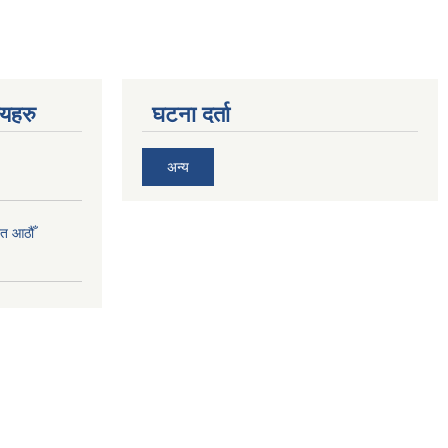
णयहरु
घटना दर्ता
अन्य
त आठौँ