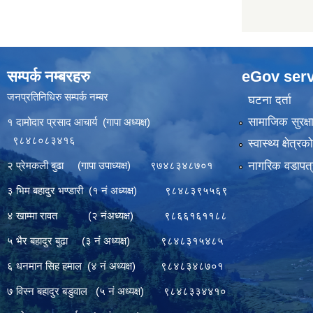
सम्पर्क नम्बरहरु
eGov serv
जनप्रतिनिधिरु सम्पर्क नम्बर
घटना दर्ता
सामाजिक सुरक्ष
१ दामोदार प्रसाद आचार्य (गापा अध्यक्ष)
९८४८०८३४१६
स्वास्थ्य क्षेत्र
नागरिक वडापत्
२ प्रेमकली बुढा (गापा उपाध्यक्ष) ९७४८३४८७०१
३ भिम बहादुर भण्डारी (१ नं अध्यक्ष) ९८४८३९५५६९
४ खाम्मा रावत (२ नंअध्यक्ष) ९८६६१६११८८
५ भैर बहादुर बुढा (३ नं अध्यक्ष) ९८४८३१५४८५
६ धनमान सिह हमाल (४ नं अध्यक्ष) ९८४८३४८७०१
७ विस्न बहादुर बडुवाल (५ नं अध्यक्ष) ९८४८३३४४१०