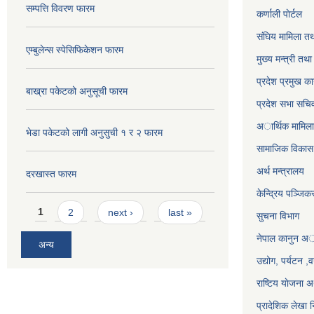
सम्पत्ति विवरण फारम
कर्णाली पाेर्टल
संघिय मामिला तथ
एम्बुलेन्स स्पेसिफिकेशन फारम
मुख्य मन्त्री तथ
प्रदेश प्रमुख का
बाख्रा पकेटको अनुसूची फारम
प्रदेश सभा सचि
अार्थिक मामिला 
भेडा पकेटको लागी अनुसुची १ र २ फारम
सामाजिक विकास 
अर्थ मन्त्रालय
दरखास्त फारम
केन्द्रिय पञ्जि
Pages
1
2
next ›
last »
सुचना विभाग
नेपाल कानुन अ
अन्य
उद्योग, पर्यटन 
राष्टिय याेजना
प्रादेशिक लेखा न