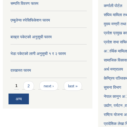
सम्पत्ति विवरण फारम
कर्णाली पाेर्टल
संघिय मामिला तथ
एम्बुलेन्स स्पेसिफिकेशन फारम
मुख्य मन्त्री तथ
प्रदेश प्रमुख का
बाख्रा पकेटको अनुसूची फारम
प्रदेश सभा सचि
अार्थिक मामिला 
भेडा पकेटको लागी अनुसुची १ र २ फारम
सामाजिक विकास 
अर्थ मन्त्रालय
दरखास्त फारम
केन्द्रिय पञ्जि
Pages
1
2
next ›
last »
सुचना विभाग
नेपाल कानुन अ
अन्य
उद्योग, पर्यटन 
राष्टिय याेजना
प्रादेशिक लेखा न