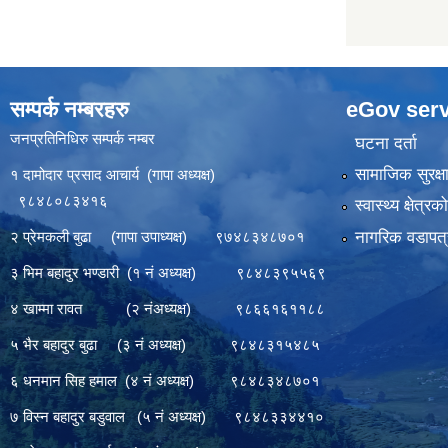
सम्पर्क नम्बरहरु
eGov serv
जनप्रतिनिधिरु सम्पर्क नम्बर
घटना दर्ता
सामाजिक सुरक्ष
१ दामोदार प्रसाद आचार्य (गापा अध्यक्ष)
९८४८०८३४१६
स्वास्थ्य क्षेत्र
नागरिक वडापत्
२ प्रेमकली बुढा (गापा उपाध्यक्ष) ९७४८३४८७०१
३ भिम बहादुर भण्डारी (१ नं अध्यक्ष) ९८४८३९५५६९
४ खाम्मा रावत (२ नंअध्यक्ष) ९८६६१६११८८
५ भैर बहादुर बुढा (३ नं अध्यक्ष) ९८४८३१५४८५
६ धनमान सिह हमाल (४ नं अध्यक्ष) ९८४८३४८७०१
७ विस्न बहादुर बडुवाल (५ नं अध्यक्ष) ९८४८३३४४१०