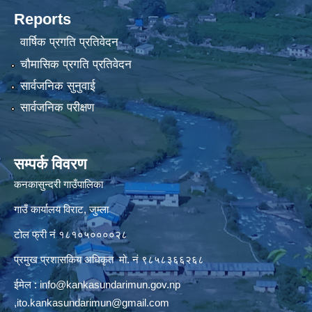
Reports
वार्षिक प्रगति प्रतिवेदन
चौमासिक प्रगति प्रतिवेदन
सार्वजनिक सुनुवाई
सार्वजनिक परीक्षण
सम्पर्क विवरण
कनकासुन्दरी गाउँपालिका
गाउँ कार्यालय विराट, जुम्ला
टोल फ्री नं १८१०५००००२८
प्रमुख प्रशासकिय अधिकृत मो. नं ९८५८३६६२६८
ईमेल :
info@kankasundarimun.gov.np
,
ito.kankasundarimun@gmail.com