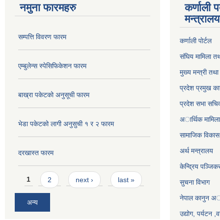
नमुना फारमहरु
कर्णाली 
मन्त्राल
सम्पत्ति विवरण फारम
कर्णाली पाेर्टल
संघिय मामिला तथ
एम्बुलेन्स स्पेसिफिकेशन फारम
मुख्य मन्त्री तथ
प्रदेश प्रमुख का
बाख्रा पकेटको अनुसूची फारम
प्रदेश सभा सचि
अार्थिक मामिला 
भेडा पकेटको लागी अनुसुची १ र २ फारम
सामाजिक विकास 
अर्थ मन्त्रालय
दरखास्त फारम
केन्द्रिय पञ्जि
Pages
1
2
next ›
last »
सुचना विभाग
नेपाल कानुन अ
अन्य
उद्योग, पर्यटन 