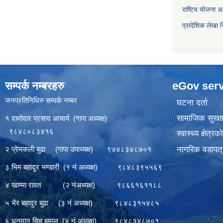
राष्टिय याेजना
प्रादेशिक लेखा न
सम्पर्क नम्बरहरु
eGov serv
जनप्रतिनिधिरु सम्पर्क नम्बर
घटना दर्ता
सामाजिक सुरक्ष
१ दामोदार प्रसाद आचार्य (गापा अध्यक्ष)
९८४८०८३४१६
स्वास्थ्य क्षेत्र
नागरिक वडापत्
२ प्रेमकली बुढा (गापा उपाध्यक्ष) ९७४८३४८७०१
३ भिम बहादुर भण्डारी (१ नं अध्यक्ष) ९८४८३९५५६९
४ खाम्मा रावत (२ नंअध्यक्ष) ९८६६१६११८८
५ भैर बहादुर बुढा (३ नं अध्यक्ष) ९८४८३१५४८५
६ धनमान सिह हमाल (४ नं अध्यक्ष) ९८४८३४८७०१