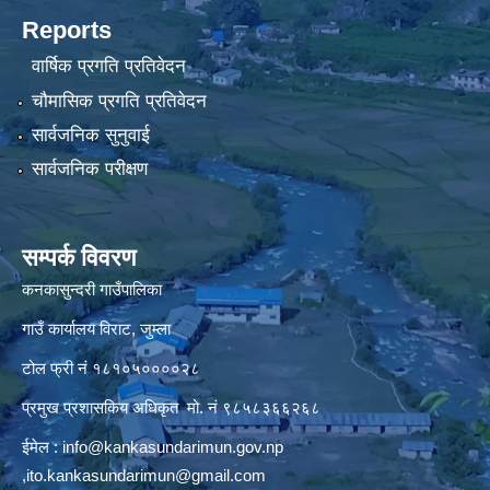
Reports
वार्षिक प्रगति प्रतिवेदन
चौमासिक प्रगति प्रतिवेदन
सार्वजनिक सुनुवाई
सार्वजनिक परीक्षण
सम्पर्क विवरण
कनकासुन्दरी गाउँपालिका
गाउँ कार्यालय विराट, जुम्ला
टोल फ्री नं १८१०५००००२८
प्रमुख प्रशासकिय अधिकृत मो. नं ९८५८३६६२६८
ईमेल :
info@kankasundarimun.gov.np
,
ito.kankasundarimun@gmail.com