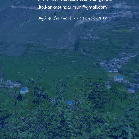
,
ito.kankasundarimun@gmail.com
एम्बुलेन्स टोल फ्रि नं :- १८१०५०००१२४