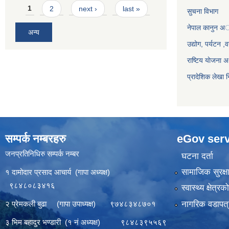
Pages
1
2
next ›
last »
सुचना विभाग
नेपाल कानुन अ
अन्य
उद्योग, पर्यटन 
राष्टिय याेजना
प्रादेशिक लेखा न
सम्पर्क नम्बरहरु
eGov serv
जनप्रतिनिधिरु सम्पर्क नम्बर
घटना दर्ता
सामाजिक सुरक्ष
१ दामोदार प्रसाद आचार्य (गापा अध्यक्ष)
९८४८०८३४१६
स्वास्थ्य क्षेत्र
नागरिक वडापत्
२ प्रेमकली बुढा (गापा उपाध्यक्ष) ९७४८३४८७०१
३ भिम बहादुर भण्डारी (१ नं अध्यक्ष) ९८४८३९५५६९