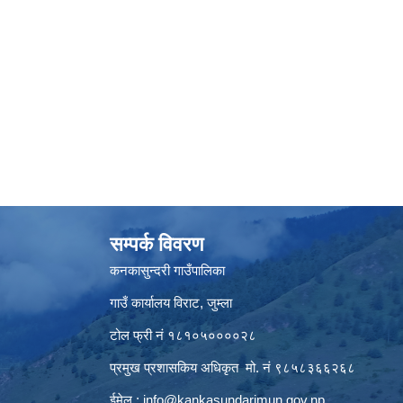
सम्पर्क विवरण
कनकासुन्दरी गाउँपालिका
गाउँ कार्यालय विराट, जुम्ला
टोल फ्री नं १८१०५००००२८
प्रमुख प्रशासकिय अधिकृत मो. नं ९८५८३६६२६८
ईमेल :
info@kankasundarimun.gov.np