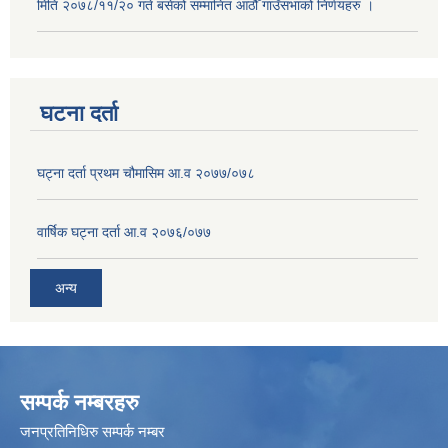
मिति २०७८/११/२० गते बसेको सम्मानित आठौँ गाउँसभाको निर्णयहरु ।
घटना दर्ता
घट्ना दर्ता प्रथम चौमासिम आ.व २०७७/०७८
वार्षिक घट्ना दर्ता आ.व २०७६/०७७
अन्य
सम्पर्क नम्बरहरु
जनप्रतिनिधिरु सम्पर्क नम्बर