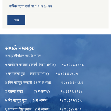
वार्षिक घट्ना दर्ता आ.व २०७६/०७७
अन्य
सम्पर्क नम्बरहरु
जनप्रतिनिधिरु सम्पर्क नम्बर
१ दामोदार प्रसाद आचार्य (गापा अध्यक्ष) ९८४८०८३४१६
२ प्रेमकली बुढा (गापा उपाध्यक्ष) ९७४८३४८७०१
३ भिम बहादुर भण्डारी (१ नं अध्यक्ष) ९८४८३९५५६९
४ खाम्मा रावत (२ नंअध्यक्ष) ९८६६१६११८८
५ भैर बहादुर बुढा (३ नं अध्यक्ष) ९८४८३१५४८५
६ धनमान सिह हमाल (४ नं अध्यक्ष) ९८४८३४८७०१