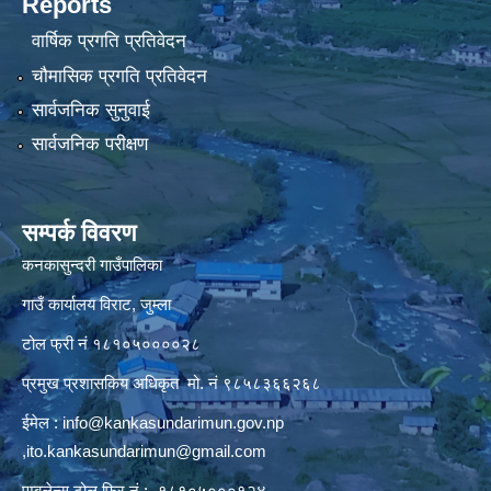
Reports
वार्षिक प्रगति प्रतिवेदन
चौमासिक प्रगति प्रतिवेदन
सार्वजनिक सुनुवाई
सार्वजनिक परीक्षण
सम्पर्क विवरण
कनकासुन्दरी गाउँपालिका
गाउँ कार्यालय विराट, जुम्ला
टोल फ्री नं १८१०५००००२८
प्रमुख प्रशासकिय अधिकृत मो. नं ९८५८३६६२६८
ईमेल :
info@kankasundarimun.gov.np
,
ito.kankasundarimun@gmail.com
एम्बुलेन्स टोल फ्रि नं :- १८१०५०००१२४