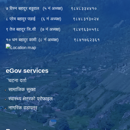
७ विस्न बहादुर बडुवाल (५ नं अध्यक्ष) ९८४८३३४४१०
८ प्रेम बहादुर पछाई (६ नं अध्यक्ष) ९८४८३१३०२४
९ तेज बहादुर जि.सी (७ नं अध्यक्ष) ९८४९६३०५९८
१० धन बहादुर कामी (८ नं अध्यक्ष) ९८४१७६२३६१
eGov services
घटना दर्ता
सामाजिक सुरक्षा
स्वास्थ्य क्षेत्रको प्रोफाइल
नागरिक वडापत्र