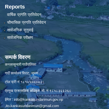
Reports
वार्षिक प्रगति प्रतिवेदन
चौमासिक प्रगति प्रतिवेदन
सार्वजनिक सुनुवाई
सार्वजनिक परीक्षण
सम्पर्क विवरण
कनकासुन्दरी गाउँपालिका
गाउँ कार्यालय विराट, जुम्ला
टोल फ्री नं १८१०५००००२८
प्रमुख प्रशासकिय अधिकृत मो. नं ९८५८३६६२६८
ईमेल :
info@kankasundarimun.gov.np
,
ito.kankasundarimun@gmail.com