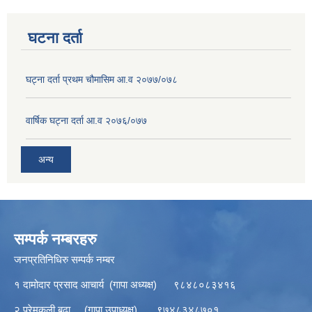
घटना दर्ता
घट्ना दर्ता प्रथम चौमासिम आ.व २०७७/०७८
वार्षिक घट्ना दर्ता आ.व २०७६/०७७
अन्य
सम्पर्क नम्बरहरु
जनप्रतिनिधिरु सम्पर्क नम्बर
१ दामोदार प्रसाद आचार्य (गापा अध्यक्ष) ९८४८०८३४१६
२ प्रेमकली बुढा (गापा उपाध्यक्ष) ९७४८३४८७०१