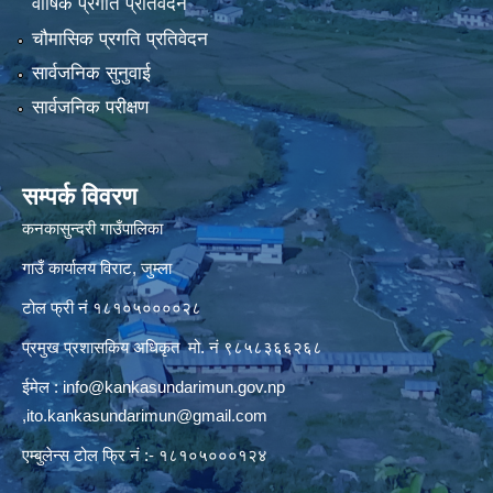
वार्षिक प्रगति प्रतिवेदन
चौमासिक प्रगति प्रतिवेदन
सार्वजनिक सुनुवाई
सार्वजनिक परीक्षण
सम्पर्क विवरण
कनकासुन्दरी गाउँपालिका
गाउँ कार्यालय विराट, जुम्ला
टोल फ्री नं १८१०५००००२८
प्रमुख प्रशासकिय अधिकृत मो. नं ९८५८३६६२६८
ईमेल :
info@kankasundarimun.gov.np
,
ito.kankasundarimun@gmail.com
एम्बुलेन्स टोल फ्रि नं :- १८१०५०००१२४