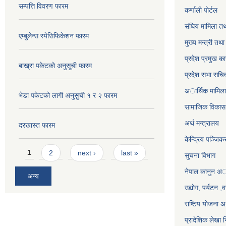
सम्पत्ति विवरण फारम
कर्णाली पाेर्टल
संघिय मामिला तथ
एम्बुलेन्स स्पेसिफिकेशन फारम
मुख्य मन्त्री तथ
प्रदेश प्रमुख का
बाख्रा पकेटको अनुसूची फारम
प्रदेश सभा सचि
अार्थिक मामिला 
भेडा पकेटको लागी अनुसुची १ र २ फारम
सामाजिक विकास 
अर्थ मन्त्रालय
दरखास्त फारम
केन्द्रिय पञ्जि
Pages
1
2
next ›
last »
सुचना विभाग
नेपाल कानुन अ
अन्य
उद्योग, पर्यटन 
राष्टिय याेजना
प्रादेशिक लेखा न