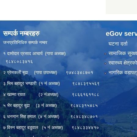
सम्पर्क नम्बरहरु
eGov serv
जनप्रतिनिधिरु सम्पर्क नम्बर
घटना दर्ता
सामाजिक सुरक्ष
१ दामोदार प्रसाद आचार्य (गापा अध्यक्ष)
९८४८०८३४१६
स्वास्थ्य क्षेत्र
नागरिक वडापत्
२ प्रेमकली बुढा (गापा उपाध्यक्ष) ९७४८३४८७०१
३ भिम बहादुर भण्डारी (१ नं अध्यक्ष) ९८४८३९५५६९
४ खाम्मा रावत (२ नंअध्यक्ष) ९८६६१६११८८
५ भैर बहादुर बुढा (३ नं अध्यक्ष) ९८४८३१५४८५
६ धनमान सिह हमाल (४ नं अध्यक्ष) ९८४८३४८७०१
७ विस्न बहादुर बडुवाल (५ नं अध्यक्ष) ९८४८३३४४१०