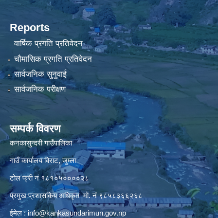
Reports
वार्षिक प्रगति प्रतिवेदन
चौमासिक प्रगति प्रतिवेदन
सार्वजनिक सुनुवाई
सार्वजनिक परीक्षण
सम्पर्क विवरण
कनकासुन्दरी गाउँपालिका
गाउँ कार्यालय विराट, जुम्ला
टोल फ्री नं १८१०५००००२८
प्रमुख प्रशासकिय अधिकृत मो. नं ९८५८३६६२६८
ईमेल :
info@kankasundarimun.gov.np