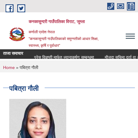
Skip to main content
कनकासुन्दरी गाउँपालिका विराट, जुम्ला
कर्णाली प्रदेश नेपाल
"कनकासुन्दरी गाउँपालिकाको समुन्नतीको आधार शिक्षा,
स्वास्थ्य, कृर्षि र पूर्वाधार"
ताजा समाचार
प्रेस विज्ञप्ती मार्फत ध्यानाकर्षण सम्बन्धमा
मौजुदा सुचिमा दर्ता वा अद्य
You are here
Home
» पबित्रा गौली
पबित्रा गौली