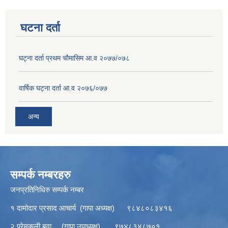
घटना दर्ता
घट्ना दर्ता प्रथम चौमासिम आ.व २०७७/०७८
वार्षिक घट्ना दर्ता आ.व २०७६/०७७
अन्य
सम्पर्क नम्बरहरु
जनप्रतिनिधिरु सम्पर्क नम्बर
१ दामोदार प्रसाद आचार्य (गापा अध्यक्ष) ९८४८०८३४१६
२ प्रेमकली बुढा (गापा उपाध्यक्ष) ९७४८३४८७०१