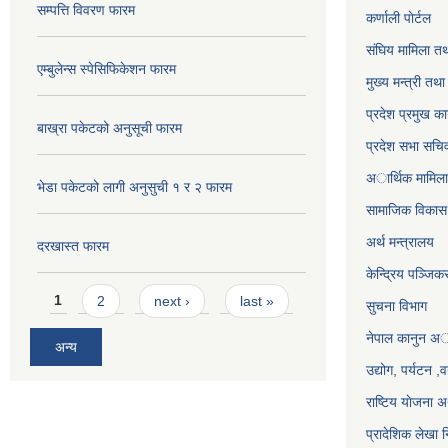
सम्पत्ति विवरण फारम
कर्णाली पाेर्टल
संघिय मामिला तथ
एम्बुलेन्स स्पेसिफिकेशन फारम
मुख्य मन्त्री तथ
प्रदेश प्रमुख का
बाख्रा पकेटको अनुसूची फारम
प्रदेश सभा सचि
अार्थिक मामिला 
भेडा पकेटको लागी अनुसुची १ र २ फारम
सामाजिक विकास 
अर्थ मन्त्रालय
दरखास्त फारम
केन्द्रिय पञ्जि
Pages
1
2
next ›
last »
सुचना विभाग
नेपाल कानुन अ
अन्य
उद्योग, पर्यटन 
राष्टिय याेजना
प्रादेशिक लेखा न