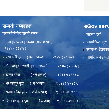
सम्पर्क नम्बरहरु
eGov serv
जनप्रतिनिधिरु सम्पर्क नम्बर
घटना दर्ता
सामाजिक सुरक्ष
१ दामोदार प्रसाद आचार्य (गापा अध्यक्ष)
९८४८०८३४१६
स्वास्थ्य क्षेत्र
नागरिक वडापत्
२ प्रेमकली बुढा (गापा उपाध्यक्ष) ९७४८३४८७०१
३ भिम बहादुर भण्डारी (१ नं अध्यक्ष) ९८४८३९५५६९
४ खाम्मा रावत (२ नंअध्यक्ष) ९८६६१६११८८
५ भैर बहादुर बुढा (३ नं अध्यक्ष) ९८४८३१५४८५
६ धनमान सिह हमाल (४ नं अध्यक्ष) ९८४८३४८७०१
७ विस्न बहादुर बडुवाल (५ नं अध्यक्ष) ९८४८३३४४१०