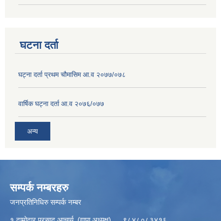
घटना दर्ता
घट्ना दर्ता प्रथम चौमासिम आ.व २०७७/०७८
वार्षिक घट्ना दर्ता आ.व २०७६/०७७
अन्य
सम्पर्क नम्बरहरु
जनप्रतिनिधिरु सम्पर्क नम्बर
१ दामोदार प्रसाद आचार्य (गापा अध्यक्ष) ९८४८०८३४१६