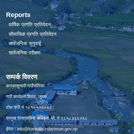
Reports
वार्षिक प्रगति प्रतिवेदन
चौमासिक प्रगति प्रतिवेदन
सार्वजनिक सुनुवाई
सार्वजनिक परीक्षण
सम्पर्क विवरण
कनकासुन्दरी गाउँपालिका
गाउँ कार्यालय विराट, जुम्ला
टोल फ्री नं १८१०५००००२८
प्रमुख प्रशासकिय अधिकृत मो. नं ९८५८३६६२६८
ईमेल :
info@kankasundarimun.gov.np