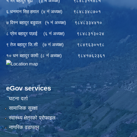
५ भैर बहादुर बुढा (३ नं अध्यक्ष) ९८४८३१५४८५
६ धनमान सिह हमाल (४ नं अध्यक्ष) ९८४८३४८७०१
७ विस्न बहादुर बडुवाल (५ नं अध्यक्ष) ९८४८३३४४१०
८ प्रेम बहादुर पछाई (६ नं अध्यक्ष) ९८४८३१३०२४
९ तेज बहादुर जि.सी (७ नं अध्यक्ष) ९८४९६३०५९८
१० धन बहादुर कामी (८ नं अध्यक्ष) ९८४१७६२३६१
eGov services
घटना दर्ता
सामाजिक सुरक्षा
स्वास्थ्य क्षेत्रको प्रोफाइल
नागरिक वडापत्र