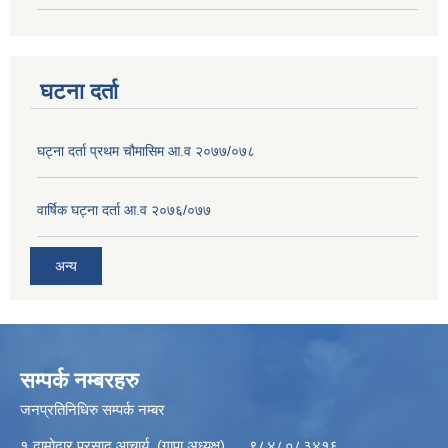
घटना दर्ता
घट्ना दर्ता प्रथम चौमासिम आ.व २०७७/०७८
वार्षिक घट्ना दर्ता आ.व २०७६/०७७
अन्य
सम्पर्क नम्बरहरु
जनप्रतिनिधिरु सम्पर्क नम्बर
१ दामोदार प्रसाद आचार्य (गापा अध्यक्ष) ९८४८०८३४१६