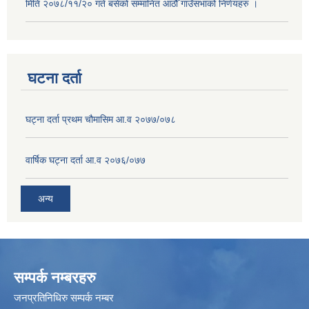
मिति २०७८/११/२० गते बसेको सम्मानित आठौँ गाउँसभाको निर्णयहरु ।
घटना दर्ता
घट्ना दर्ता प्रथम चौमासिम आ.व २०७७/०७८
वार्षिक घट्ना दर्ता आ.व २०७६/०७७
अन्य
सम्पर्क नम्बरहरु
जनप्रतिनिधिरु सम्पर्क नम्बर