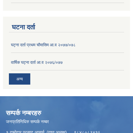
घटना दर्ता
घट्ना दर्ता प्रथम चौमासिम आ.व २०७७/०७८
वार्षिक घट्ना दर्ता आ.व २०७६/०७७
अन्य
सम्पर्क नम्बरहरु
जनप्रतिनिधिरु सम्पर्क नम्बर
१ दामोदार प्रसाद आचार्य (गापा अध्यक्ष) ९८४८०८३४१६