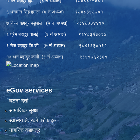
५ भैर बहादुर बुढा (३ नं अध्यक्ष) ९८४८३१५४८५
६ धनमान सिह हमाल (४ नं अध्यक्ष) ९८४८३४८७०१
७ विस्न बहादुर बडुवाल (५ नं अध्यक्ष) ९८४८३३४४१०
८ प्रेम बहादुर पछाई (६ नं अध्यक्ष) ९८४८३१३०२४
९ तेज बहादुर जि.सी (७ नं अध्यक्ष) ९८४९६३०५९८
१० धन बहादुर कामी (८ नं अध्यक्ष) ९८४१७६२३६१
eGov services
घटना दर्ता
सामाजिक सुरक्षा
स्वास्थ्य क्षेत्रको प्रोफाइल
नागरिक वडापत्र