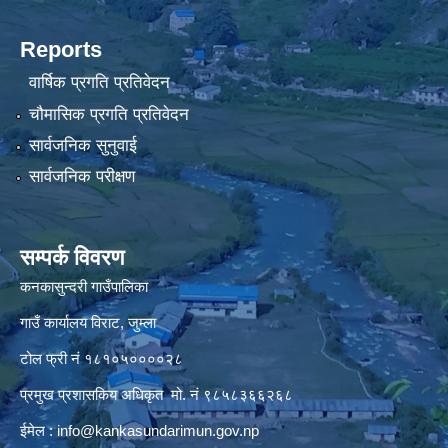
Reports
वार्षिक प्रगति प्रतिवेदन
चौमासिक प्रगति प्रतिवेदन
सार्वजनिक सुनुवाई
सार्वजनिक परीक्षण
सम्पर्क विवरण
कनकासुन्दरी गाउँपालिका
गाउँ कार्यालय विराट, जुम्ला
टोल फ्री नं १८१०५००००२८
प्रमुख प्रशासकिय अधिकृत मो. नं ९८५८३६६२६८
ईमेल :
info@kankasundarimun.gov.np