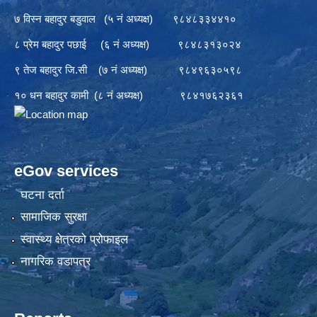
७ विस्न बहादुर बडुवाल (५ नं अध्यक्ष) ९८४८३३४४१०
८ प्रेम बहादुर पछाई (६ नं अध्यक्ष) ९८४८३१३०२४
९ तेज बहादुर जि.सी (७ नं अध्यक्ष) ९८४९६३०५९८
१० धन बहादुर कामी (८ नं अध्यक्ष) ९८४१७६२३६१
eGov services
घटना दर्ता
सामाजिक सुरक्षा
स्वास्थ्य क्षेत्रको प्रोफाइल
नागरिक वडापत्र