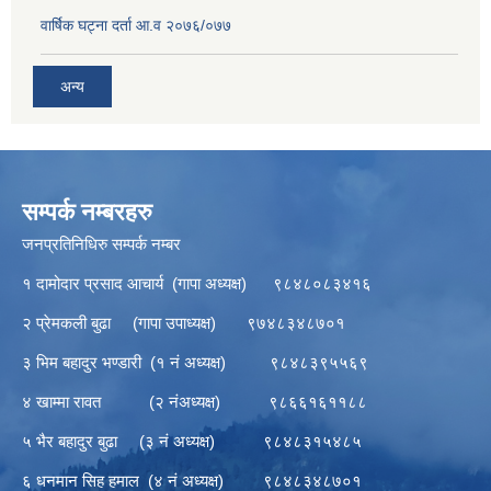
वार्षिक घट्ना दर्ता आ.व २०७६/०७७
अन्य
सम्पर्क नम्बरहरु
जनप्रतिनिधिरु सम्पर्क नम्बर
१ दामोदार प्रसाद आचार्य (गापा अध्यक्ष) ९८४८०८३४१६
२ प्रेमकली बुढा (गापा उपाध्यक्ष) ९७४८३४८७०१
३ भिम बहादुर भण्डारी (१ नं अध्यक्ष) ९८४८३९५५६९
४ खाम्मा रावत (२ नंअध्यक्ष) ९८६६१६११८८
५ भैर बहादुर बुढा (३ नं अध्यक्ष) ९८४८३१५४८५
६ धनमान सिह हमाल (४ नं अध्यक्ष) ९८४८३४८७०१