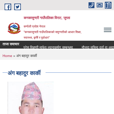
Skip to main content
कनकासुन्दरी गाउँपालिका विराट, जुम्ला
कर्णाली प्रदेश नेपाल
"कनकासुन्दरी गाउँपालिकाको समुन्नतीको आधार शिक्षा,
स्वास्थ्य, कृर्षि र पूर्वाधार"
ताजा समाचार
प्रेस विज्ञप्ती मार्फत ध्यानाकर्षण सम्बन्धमा
मौजुदा सुचिमा दर्ता वा अद्यावधिक
You are here
Home
» अ‌ंग बहादुर कार्की
अ‌ंग बहादुर कार्की