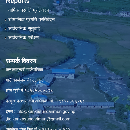
Reports
वार्षिक प्रगति प्रतिवेदन
चौमासिक प्रगति प्रतिवेदन
सार्वजनिक सुनुवाई
सार्वजनिक परीक्षण
सम्पर्क विवरण
कनकासुन्दरी गाउँपालिका
गाउँ कार्यालय विराट, जुम्ला
टोल फ्री नं १८१०५००००२८
प्रमुख प्रशासकिय अधिकृत मो. नं ९८५८३६६२६८
ईमेल :
info@kankasundarimun.gov.np
,
ito.kankasundarimun@gmail.com
एम्बुलेन्स टोल फ्रि नं :- १८१०५०००१२४