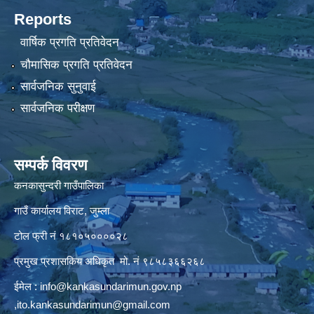
Reports
वार्षिक प्रगति प्रतिवेदन
चौमासिक प्रगति प्रतिवेदन
सार्वजनिक सुनुवाई
सार्वजनिक परीक्षण
सम्पर्क विवरण
कनकासुन्दरी गाउँपालिका
गाउँ कार्यालय विराट, जुम्ला
टोल फ्री नं १८१०५००००२८
प्रमुख प्रशासकिय अधिकृत मो. नं ९८५८३६६२६८
ईमेल :
info@kankasundarimun.gov.np
,
ito.kankasundarimun@gmail.com