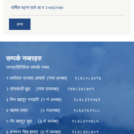
वार्षिक घट्ना दर्ता आ.व २०७६/०७७
अन्य
सम्पर्क नम्बरहरु
जनप्रतिनिधिरु सम्पर्क नम्बर
१ दामोदार प्रसाद आचार्य (गापा अध्यक्ष) ९८४८०८३४१६
२ प्रेमकली बुढा (गापा उपाध्यक्ष) ९७४८३४८७०१
३ भिम बहादुर भण्डारी (१ नं अध्यक्ष) ९८४८३९५५६९
४ खाम्मा रावत (२ नंअध्यक्ष) ९८६६१६११८८
५ भैर बहादुर बुढा (३ नं अध्यक्ष) ९८४८३१५४८५
६ धनमान सिह हमाल (४ नं अध्यक्ष) ९८४८३४८७०१