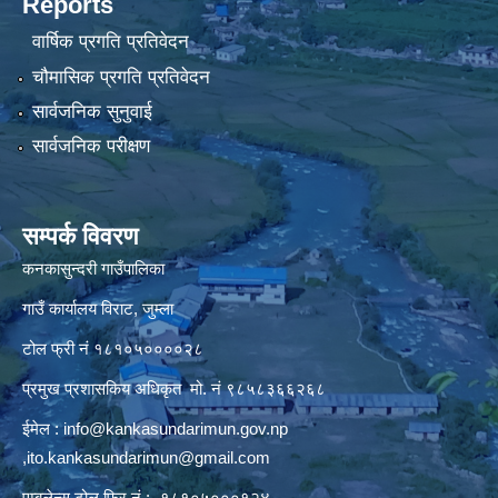
Reports
वार्षिक प्रगति प्रतिवेदन
चौमासिक प्रगति प्रतिवेदन
सार्वजनिक सुनुवाई
सार्वजनिक परीक्षण
सम्पर्क विवरण
कनकासुन्दरी गाउँपालिका
गाउँ कार्यालय विराट, जुम्ला
टोल फ्री नं १८१०५००००२८
प्रमुख प्रशासकिय अधिकृत मो. नं ९८५८३६६२६८
ईमेल :
info@kankasundarimun.gov.np
,
ito.kankasundarimun@gmail.com
एम्बुलेन्स टोल फ्रि नं :- १८१०५०००१२४