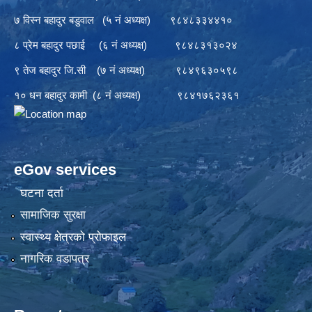
७ विस्न बहादुर बडुवाल (५ नं अध्यक्ष) ९८४८३३४४१०
८ प्रेम बहादुर पछाई (६ नं अध्यक्ष) ९८४८३१३०२४
९ तेज बहादुर जि.सी (७ नं अध्यक्ष) ९८४९६३०५९८
१० धन बहादुर कामी (८ नं अध्यक्ष) ९८४१७६२३६१
eGov services
घटना दर्ता
सामाजिक सुरक्षा
स्वास्थ्य क्षेत्रको प्रोफाइल
नागरिक वडापत्र