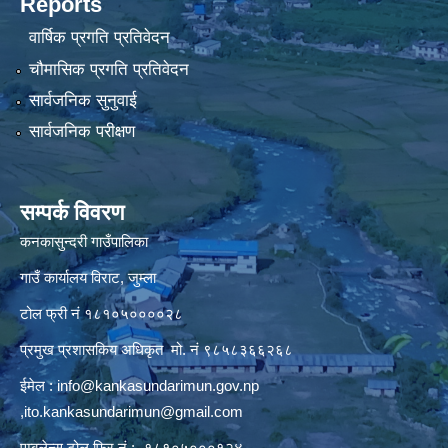
Reports
वार्षिक प्रगति प्रतिवेदन
चौमासिक प्रगति प्रतिवेदन
सार्वजनिक सुनुवाई
सार्वजनिक परीक्षण
सम्पर्क विवरण
कनकासुन्दरी गाउँपालिका
गाउँ कार्यालय विराट, जुम्ला
टोल फ्री नं १८१०५००००२८
प्रमुख प्रशासकिय अधिकृत मो. नं ९८५८३६६२६८
ईमेल :
info@kankasundarimun.gov.np
,
ito.kankasundarimun@gmail.com
एम्बुलेन्स टोल फ्रि नं :- १८१०५०००१२४