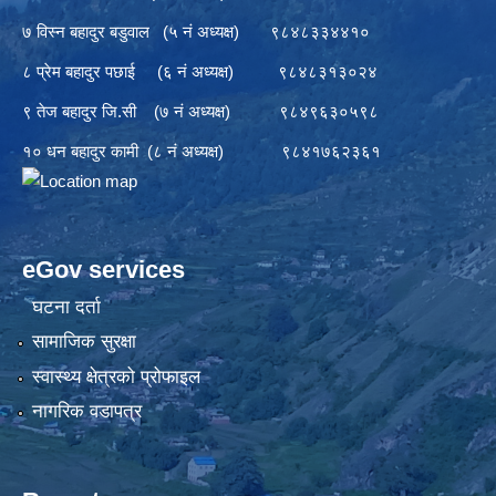
७ विस्न बहादुर बडुवाल (५ नं अध्यक्ष) ९८४८३३४४१०
८ प्रेम बहादुर पछाई (६ नं अध्यक्ष) ९८४८३१३०२४
९ तेज बहादुर जि.सी (७ नं अध्यक्ष) ९८४९६३०५९८
१० धन बहादुर कामी (८ नं अध्यक्ष) ९८४१७६२३६१
eGov services
घटना दर्ता
सामाजिक सुरक्षा
स्वास्थ्य क्षेत्रको प्रोफाइल
नागरिक वडापत्र