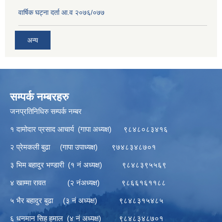
वार्षिक घट्ना दर्ता आ.व २०७६/०७७
अन्य
सम्पर्क नम्बरहरु
जनप्रतिनिधिरु सम्पर्क नम्बर
१ दामोदार प्रसाद आचार्य (गापा अध्यक्ष) ९८४८०८३४१६
२ प्रेमकली बुढा (गापा उपाध्यक्ष) ९७४८३४८७०१
३ भिम बहादुर भण्डारी (१ नं अध्यक्ष) ९८४८३९५५६९
४ खाम्मा रावत (२ नंअध्यक्ष) ९८६६१६११८८
५ भैर बहादुर बुढा (३ नं अध्यक्ष) ९८४८३१५४८५
६ धनमान सिह हमाल (४ नं अध्यक्ष) ९८४८३४८७०१